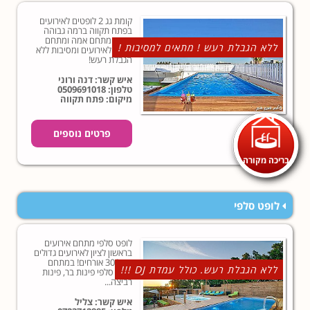
קומת גג 2 לופטים לאירועים
בפתח תקווה ברמה גבוהה
ביותר מתחם אמה ומתחם
ללא הגבלת רעש ! מתאים למסיבות !
אלכס לאירועים ומסיבות ללא
הגבלת רעש!
איש קשר: דנה ורוני
טלפון:
0509691018
מיקום: פתח תקווה
פרטים נוספים
בריכה מקורה
לופט סלפי
לופט סלפי מתחם אירועים
בראשון לציון לאירועים גדולים
עד 300 אורחים! במתחם
ללא הגבלת רעש. כולל עמדת DJ !!!
לופט סלפי פינות בר, פינות
רביצה...
איש קשר: צליל