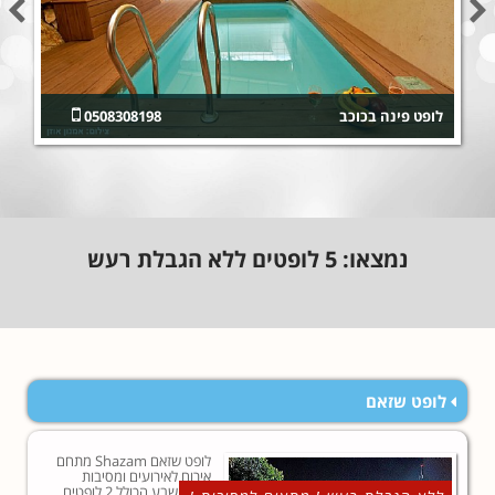
לופט פינה בכוכב
0508308198
נמצאו:
5
לופטים ללא הגבלת רעש
לופט שזאם
לופט שזאם Shazam מתחם
אירוח לאירועים ומסיבות
בבאר שבע הכולל 2 לופטים