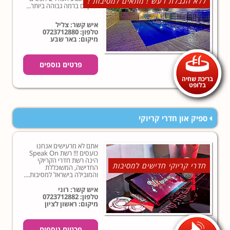
ללא הגבלת רעש ! מתאים למסיבות !
ענקיים ברמה גבוהה ביותר...
איש קשר: צליל
טלפון:
0723712880
מיקום: באר שבע
פרטים נוספים
בריכת שחיה
בלופט
ספיק און חדרי קריוקי
אתם לא מרעישים אנחנו
כועסים !!! רשת Speak On
הינה רשת חדרי הקריוקי
חדרי קריוקי חדישים למסיבות
החדישה, המשוכללת
והמובילה בישראל למסיבות....
איש קשר: רוני
טלפון:
0723712882
מיקום: ראשון לציון
פרטים נוספים