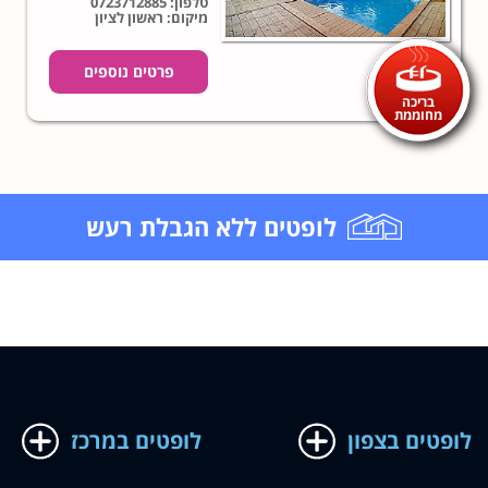
טלפון:
0723712885
מיקום: ראשון לציון
פרטים נוספים
בריכה
מחוממת
לופטים ללא הגבלת רעש
לופטים בצפון
לופטים במרכז