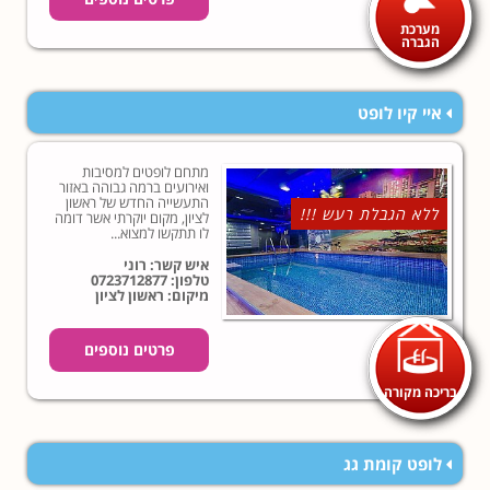
מערכת
הגברה
איי קיו לופט
מתחם לופטים למסיבות
ואירועים ברמה גבוהה באזור
התעשייה החדש של ראשון
ללא הגבלת רעש !!!
לציון, מקום יוקרתי אשר דומה
לו תתקשו למצוא...
איש קשר: רוני
טלפון:
0723712877
מיקום: ראשון לציון
פרטים נוספים
בריכה מקורה
לופט קומת גג