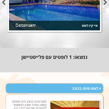
איי קיו לופט
0723712877
נמצאו:
1
לופטים עם פלייסטיישן
לופט פינה בכוכב
לופט פינה בכוכב הינו מתחם
קסום במרכז הארץ המתאים
למסיבות סולדיות בלבד כגון