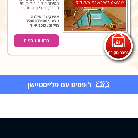
מתאים לאירועים ומסיבות
מסיבות רווקים ורווקות, ימי
הולדת, ימי כייף ופינוק...
איש קשר: אילנה
טלפון:
0508308198
מיקום: כוכב יאיר
פרטים נוספים
בריכה מקורה
לופטים עם פלייסטיישן