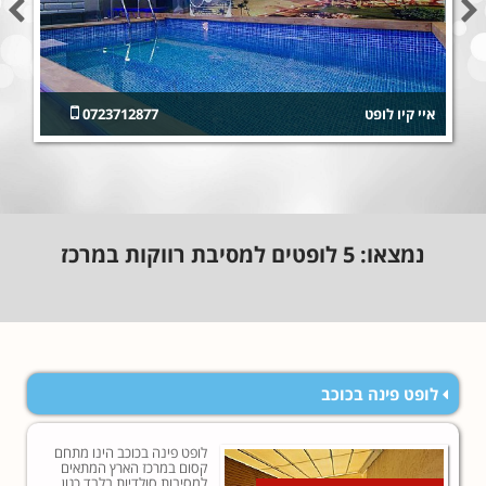
איי קיו לופט
0723712877
נמצאו:
5
לופטים למסיבת רווקות במרכז
לופט פינה בכוכב
לופט פינה בכוכב הינו מתחם
קסום במרכז הארץ המתאים
למסיבות סולדיות בלבד כגון