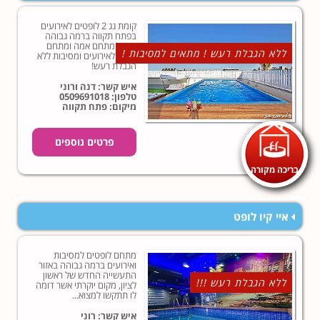
קומת גג 2 לופטים לאירועים
בפתח תקווה ברמה גבוהה
ביותר מתחם אמה ומתחם
ללא הגבלת רעש ! מתאים למסיבות !
אלכס לאירועים ומסיבות ללא
הגבלת רעש!
איש קשר: דנה ורוני
טלפון:
0509691018
מיקום: פתח תקווה
פרטים נוספים
בריכה מקורה
איי קיו לופט
מתחם לופטים למסיבות
ואירועים ברמה גבוהה באזור
התעשייה החדש של ראשון
ללא הגבלת רעש !!!
לציון, מקום יוקרתי אשר דומה
לו תתקשו למצוא...
איש קשר: רוני