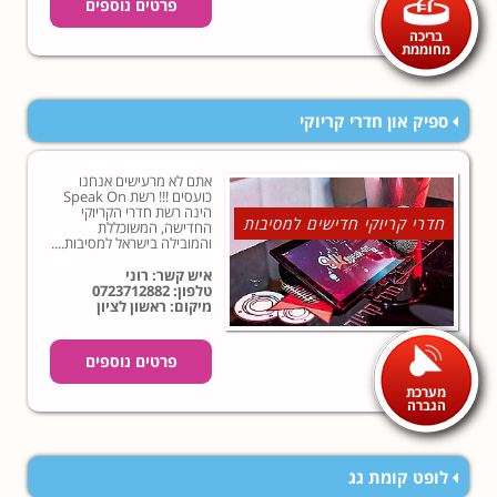
פרטים נוספים
בריכה
מחוממת
ספיק און חדרי קריוקי
אתם לא מרעישים אנחנו
כועסים !!! רשת Speak On
הינה רשת חדרי הקריוקי
חדרי קריוקי חדישים למסיבות
החדישה, המשוכללת
והמובילה בישראל למסיבות....
איש קשר: רוני
טלפון:
0723712882
מיקום: ראשון לציון
פרטים נוספים
מערכת
הגברה
לופט קומת גג