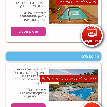
מתאים לאירועים ומסיבות
מסיבות רווקים ורווקות, ימי
הולדת, ימי כייף ופינוק...
איש קשר: אילנה
טלפון:
0508308198
מיקום: כוכב יאיר
פרטים נוספים
בריכה מקורה
לופט סלפי
לופט סלפי מתחם אירועים
בראשון לציון לאירועים גדולים
עד 300 אורחים! במתחם
ללא הגבלת רעש. כולל עמדת DJ !!!
לופט סלפי פינות בר, פינות
רביצה...
איש קשר: צליל
טלפון:
0723712885
מיקום: ראשון לציון