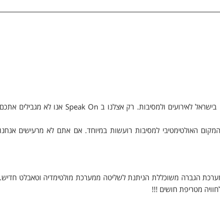
רשת Speak On הינה רשת חדרי הקריוקי החדישה, המשוכללת והמובילה בישראל לאירועים ולמסיבות. רק אצלנו ב Speak On אנו לא מגבילים אתכם
המקום האולטימטיבי למסיבות רועשות במיוחד. אם אתם לא מרעישים אנחנו
קי מערכת הגברה משוכללת הניתנת לשליטה ממערכת מולטימדיה וטאבלט חדיש.
ויה מטריפת חושים !!!