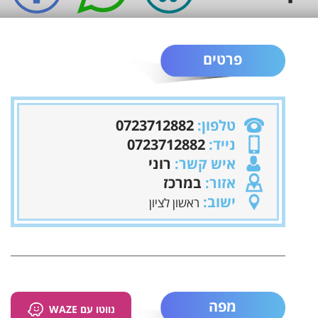
פרטים
טלפון:
0723712882
נייד:
0723712882
איש קשר:
רוני
אזור:
במרכז
ישוב:
ראשון לציון
מפה
נווטו עם WAZE