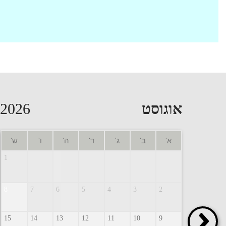
אוגוסט
2026
א'
ב'
ג'
ד'
ה'
ו'
ש'
1
8
7
6
5
4
3
2
15
14
13
12
11
10
9