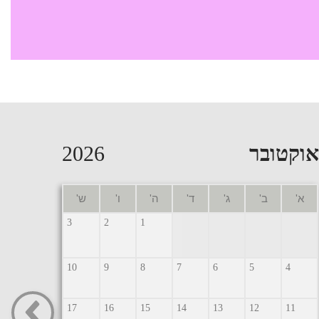
אוקטובר
2026
א'
ב'
ג'
ד'
ה'
ו'
ש'
3
2
1
10
9
8
7
6
5
4
17
16
15
14
13
12
11