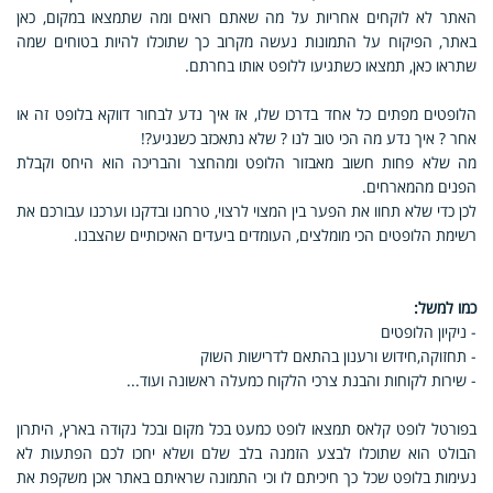
האתר לא לוקחים אחריות על מה שאתם רואים ומה שתמצאו במקום, כאן
באתר, הפיקוח על התמונות נעשה מקרוב כך שתוכלו להיות בטוחים שמה
שתראו כאן, תמצאו כשתגיעו ללופט אותו בחרתם.
הלופטים מפתים כל אחד בדרכו שלו, אז איך נדע לבחור דווקא בלופט זה או
אחר ? איך נדע מה הכי טוב לנו ? שלא נתאכזב כשנגיע?!
מה שלא פחות חשוב מאבזור הלופט ומהחצר והבריכה הוא היחס וקבלת
הפנים מהמארחים.
לכן כדי שלא תחוו את הפער בין המצוי לרצוי, טרחנו ובדקנו וערכנו עבורכם את
רשימת הלופטים הכי מומלצים, העומדים ביעדים האיכותיים שהצבנו.
כמו למשל:
- ניקיון הלופטים
- תחזוקה,חידוש ורענון בהתאם לדרישות השוק
- שירות לקוחות והבנת צרכי הלקוח כמעלה ראשונה ועוד...
בפורטל לופט קלאס תמצאו לופט כמעט בכל מקום ובכל נקודה בארץ, היתרון
הבולט הוא שתוכלו לבצע הזמנה בלב שלם ושלא יחכו לכם הפתעות לא
נעימות בלופט שכל כך חיכיתם לו וכי התמונה שראיתם באתר אכן משקפת את